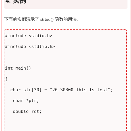
4. 实例
下面的实例演示了 strtod() 函数的用法。
#include <stdio.h>

#include <stdlib.h>

int main()

{

  char str[30] = "20.30300 This is test";

   char *ptr;

   double ret;
