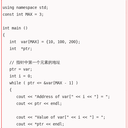
using namespace std;

const int MAX = 3;

int main ()

{

   int  var[MAX] = {10, 100, 200};

   int  *ptr;

   // 指针中第一个元素的地址

   ptr = var;

   int i = 0;

   while ( ptr <= &var[MAX - 1] )

   {

      cout << "Address of var[" << i << "] = ";

      cout << ptr << endl;

      cout << "Value of var[" << i << "] = ";

      cout << *ptr << endl;
