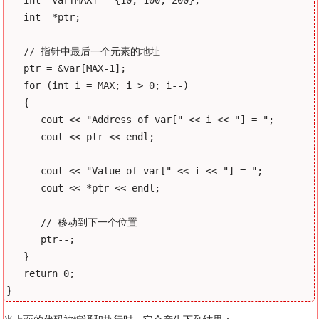
   int  *ptr;

   // 指针中最后一个元素的地址

   ptr = &var[MAX-1];

   for (int i = MAX; i > 0; i--)

   {

      cout << "Address of var[" << i << "] = ";

      cout << ptr << endl;

      cout << "Value of var[" << i << "] = ";

      cout << *ptr << endl;

      // 移动到下一个位置

      ptr--;

   }

   return 0;
