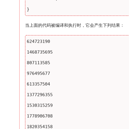
当上面的代码被编译和执行时，它会产生下列结果：
624723190

1468735695

807113585

976495677

613357504

1377296355

1530315259

1778906708

1820354158
