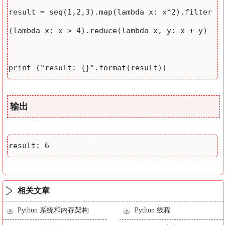
result = seq(1,2,3).map(lambda x: x*2).filter
(lambda x: x > 4).reduce(lambda x, y: x + y)

print ("result: {}".format(result))
输出
result: 6
相关文章
Python 系统和内存架构
Python 线程