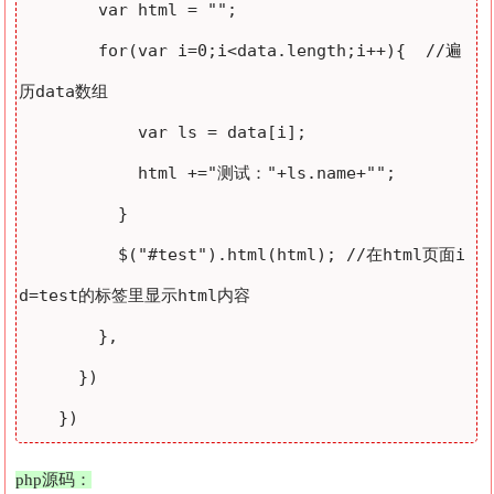
        var html = "";

        for(var i=0;i<data.length;i++){  //遍
历data数组

            var ls = data[i];   

            html +="测试："+ls.name+"";

          }

          $("#test").html(html); //在html页面i
d=test的标签里显示html内容

        },

      })

    })
php源码：