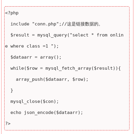
<?php

  include "conn.php";//这是链接数据的。

  $result = mysql_query("select * from onlin
e where class =1 ");

  $dataarr = array();

  while($row = mysql_fetch_array($result)){

    array_push($dataarr, $row);

  }

  mysql_close($con);

  echo json_encode($dataarr);
