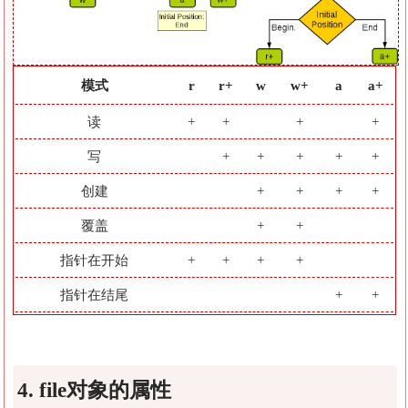
模式
r
r+
w
w+
a
a+
读
+
+
+
+
写
+
+
+
+
+
创建
+
+
+
+
覆盖
+
+
指针在开始
+
+
+
+
指针在结尾
+
+
4. file对象的属性