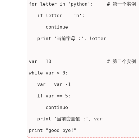
for letter in 'python':     # 第一个实例

   if letter == 'h':

      continue

   print '当前字母 :', letter

var = 10                    # 第二个实例

while var > 0:              

   var = var -1

   if var == 5:

      continue

   print '当前变量值 :', var

print "good bye!"