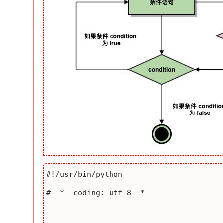
#!/usr/bin/python

# -*- coding: utf-8 -*-
