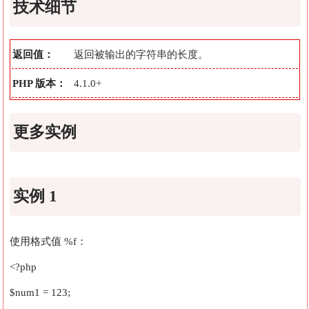
技术细节
返回值：
返回被输出的字符串的长度。
PHP 版本：
4.1.0+
更多实例
实例 1
使用格式值 %f：
<?php
$num1 = 123;