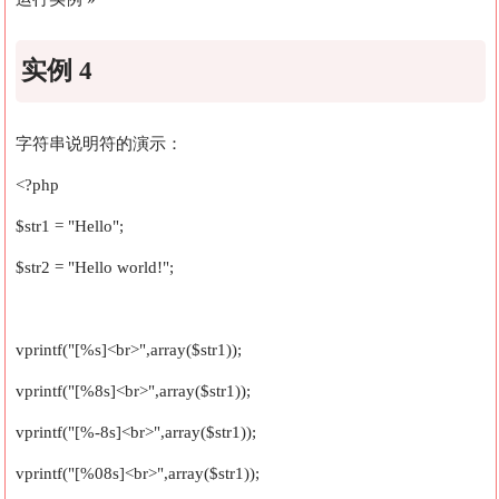
实例 4
字符串说明符的演示：
<?php
$str1 = "Hello";
$str2 = "Hello world!";
vprintf("[%s]<br>",array($str1));
vprintf("[%8s]<br>",array($str1));
vprintf("[%-8s]<br>",array($str1));
vprintf("[%08s]<br>",array($str1));