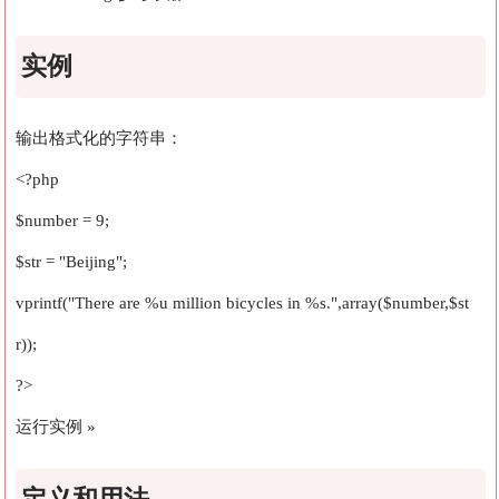
实例
输出格式化的字符串：
<?php
$number = 9;
$str = "Beijing";
vprintf("There are %u million bicycles in %s.",array($number,$st
r));
?>
运行实例 »