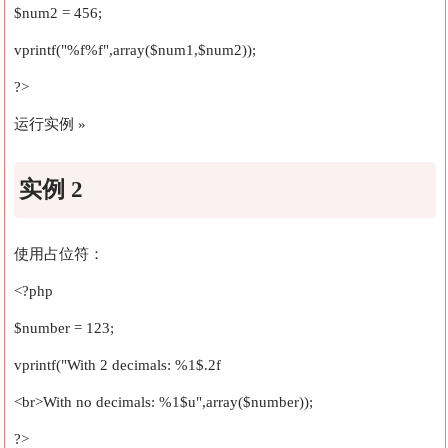
$num2 = 456;
vprintf("%f%f",array($num1,$num2));
?>
运行实例 »
实例 2
使用占位符：
<?php
$number = 123;
vprintf("With 2 decimals: %1$.2f
<br>With no decimals: %1$u",array($number));
?>