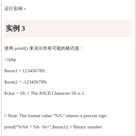
运行实例 »
实例 3
使用 printf() 来演示所有可能的格式值：
<?php
$num1 = 123456789;
$num2 = -123456789;
$char = 50; // The ASCII Character 50 is 2
// Note: The format value "%%" returns a percent sign
printf("%%b = %b <br>",$num1); // Binary number