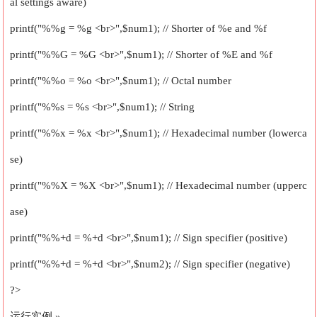
al settings aware)
printf("%%g = %g <br>",$num1); // Shorter of %e and %f
printf("%%G = %G <br>",$num1); // Shorter of %E and %f
printf("%%o = %o <br>",$num1); // Octal number
printf("%%s = %s <br>",$num1); // String
printf("%%x = %x <br>",$num1); // Hexadecimal number (lowerca
se)
printf("%%X = %X <br>",$num1); // Hexadecimal number (upperc
ase)
printf("%%+d = %+d <br>",$num1); // Sign specifier (positive)
printf("%%+d = %+d <br>",$num2); // Sign specifier (negative)
?>
运行实例 »