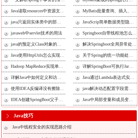
Java读取resources中资源文件路径以及jar中文件无法读取如何解决
MyBatis批量查询、插入、更新、删除如何实现
java只返回实体类中的部分字段问题如何解决
JavaScrip简单数据类型隐式转换如何实现
javaweb中servlet技术的用法
Springboot自带线程池怎么实现
java的预定义Class对象的方法
解决Springboot全局异常处理与AOP日志处理中@AfterThrowing失效问题的方法
Java使用HttpUtils怎么实现发送HTTP请求
关于Spring的统一功能处理(拦截器)实现
Hadoop MapReduce实现单词计数(Word Count)
详解SpringBoot可执行Jar包运行原理
详解Java中如何定义和访问静态字段和方法
Java通过Lambda表达式实现简化代码
使用IDEA反编译没有擦除泛型的原因解析
java解决动态配置字段需求问题介绍
IDEA创建SpringBoot父子Module项目的实现方法
Java中局部变量和成员变量有什么区别
Java技巧
Java中线程安全的实现思路介绍