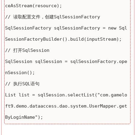
ceAsStream(resource);  

// 读取配置文件，创建SqlSessionFactory 

SqlSessionFactory sqlSessionFactory = new Sql
SessionFactoryBuilder().build(inputStream);

// 打开SqlSession

SqlSession sqlSession = sqlSessionFactory.ope
nSession();  

// 执行SQL语句

List list = sqlSession.selectList("com.gamelo
ft9.demo.dataaccess.dao.system.UserMapper.get
ByLoginName");