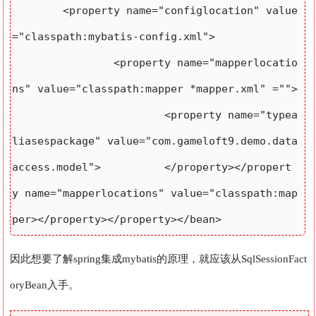
	<property name="configlocation" value
="classpath:mybatis-config.xml"> 	
		<property name="mapperlocatio
ns" value="classpath:mapper *mapper.xml" ="">

			<property name="typea
liasespackage" value="com.gameloft9.demo.data
access.model"> 		</property></propert
y name="mapperlocations" value="classpath:map
per></property></property></bean>
因此想要了解spring集成mybatis的原理，就应该从SqlSessionFact
oryBean入手。