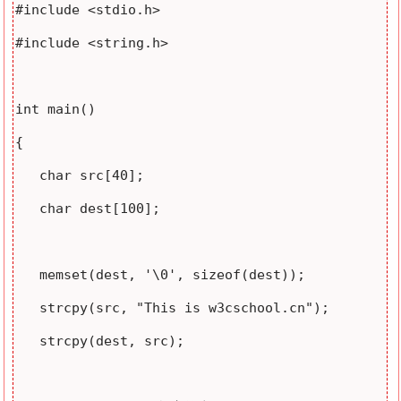
#include <stdio.h>

#include <string.h>

int main()

{

   char src[40];

   char dest[100];

   memset(dest, '\0', sizeof(dest));

   strcpy(src, "This is w3cschool.cn");

   strcpy(dest, src);
