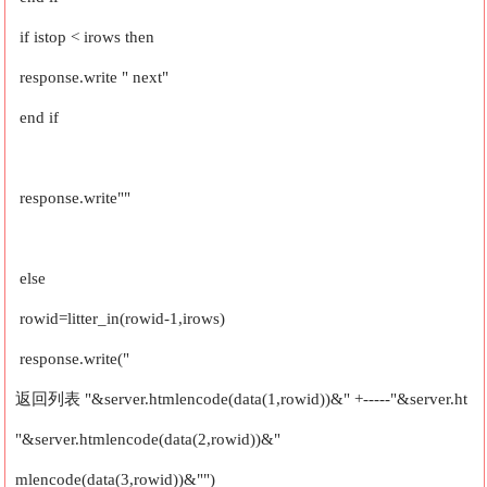
if istop < irows then
response.write " next"
end if
response.write""
else
rowid=litter_in(rowid-1,irows)
response.write("
返回列表 "&server.htmlencode(data(1,rowid))&"
+-----"&server.ht
"&server.htmlencode(data(2,rowid))&"
mlencode(data(3,rowid))&"")