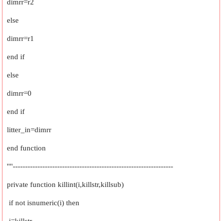
dimrr=r2
else
dimrr=r1
end if
else
dimrr=0
end if
litter_in=dimrr
end function
''''-----------------------------------------------------------------
private function killint(i,killstr,killsub)
if not isnumeric(i) then
i=killstr