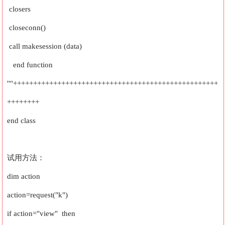
closers
closeconn()
call makesession (data)
end function
''''+++++++++++++++++++++++++++++++++++++++++++++++++++
++++++++
end class
试用方法：
dim action
action=request("k")
if action="view" then