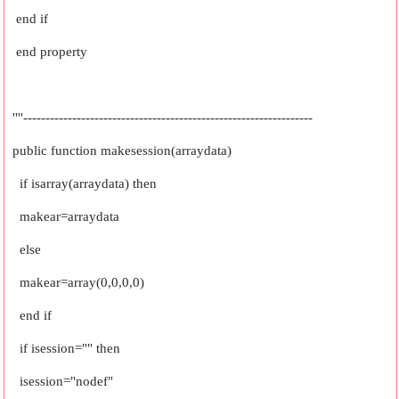
end if
end property
''''-----------------------------------------------------------------
public function makesession(arraydata)
if isarray(arraydata) then
makear=arraydata
else
makear=array(0,0,0,0)
end if
if isession="" then
isession="nodef"