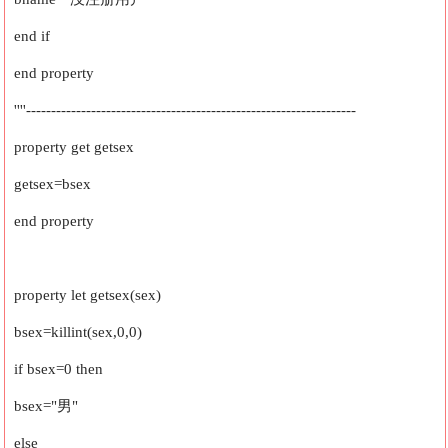
end if
end property
''''------------------------------------------------------------------
property get getsex
getsex=bsex
end property
property let getsex(sex)
bsex=killint(sex,0,0)
if bsex=0 then
bsex="男"
else