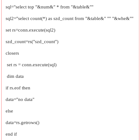
sql="select top "&num&" * from "&table&""
sql2="select count(*) as szd_count from "&table&" "" "&whe&""
set rs=conn.execute(sql2)
szd_count=rs("szd_count")
closers
set rs = conn.execute(sql)
dim data
if rs.eof then
data="no data"
else
data=rs.getrows()
end if