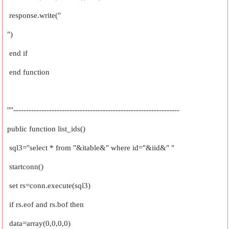
response.write("
")
end if
end function
''''-----------------------------------------------------------------
public function list_ids()
sql3="select * from "&itable&" where id="&iid&" "
startconn()
set rs=conn.execute(sql3)
if rs.eof and rs.bof then
data=array(0,0,0,0)