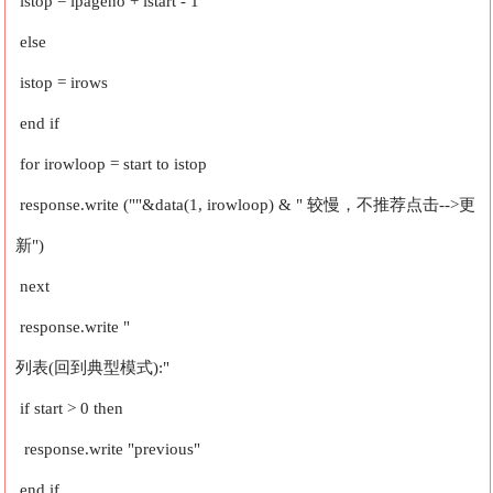
istop = ipageno + istart - 1
else
istop = irows
end if
for irowloop = start to istop
response.write (""&data(1, irowloop) & " 较慢，不推荐点击-->更
新")
next
response.write "
列表(
回到典型模式):"
if start > 0 then
response.write "previous"
end if