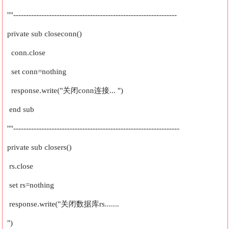
''''----------------------------------------------------------------
private sub closeconn()
conn.close
set conn=nothing
response.write("关闭conn连接... ")
end sub
''''-----------------------------------------------------------------
private sub closers()
rs.close
set rs=nothing
response.write("关闭数据库rs.......
")