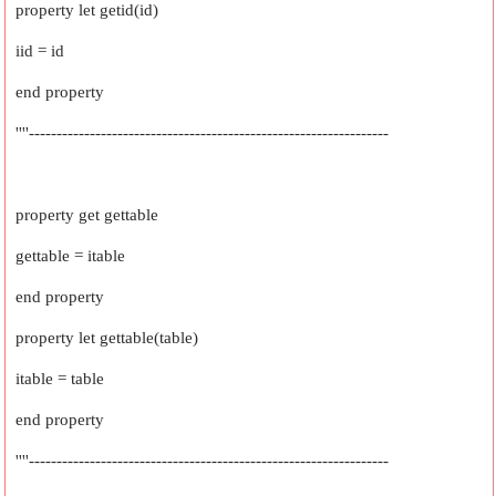
property let getid(id)
iid = id
end property
''''-----------------------------------------------------------------
property get gettable
gettable = itable
end property
property let gettable(table)
itable = table
end property
''''-----------------------------------------------------------------