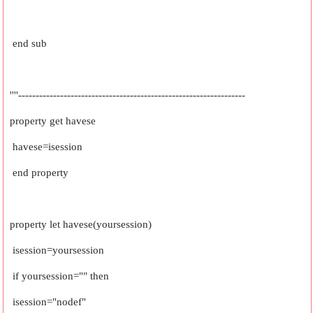
end sub
''''-----------------------------------------------------------------
property get havese
havese=isession
end property
property let havese(yoursession)
isession=yoursession
if yoursession="" then
isession="nodef"