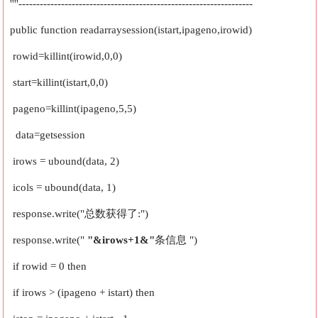
''''------------------------------------------------------------------
public function readarraysession(istart,ipageno,irowid)
rowid=killint(irowid,0,0)
start=killint(istart,0,0)
pageno=killint(ipageno,5,5)
data=getsession
irows = ubound(data, 2)
icols = ubound(data, 1)
response.write("总数获得了:")
response.write("
"&irows+1&"
条信息 ")
if rowid = 0 then
if irows > (ipageno + istart) then