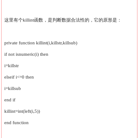
这里有个killint函数，是判断数据合法性的，它的原形是：
private function killint(i,killstr,killsub)
if not isnumeric(i) then
i=killstr
elseif i<=0 then
i=killsub
end if
killint=int(left(i,5))
end function