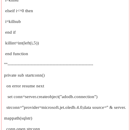
elseif i<=0 then
i=killsub
end if
killint=int(left(i,5))
end function
''''-----------------------------------------------------------
private sub startconn()
on error resume next
set conn=server.createobject("adodb.connection")
strconn="provider=microsoft.jet.oledb.4.0;data source=" & server.
mappath(sqlstr)
conn.open strconn