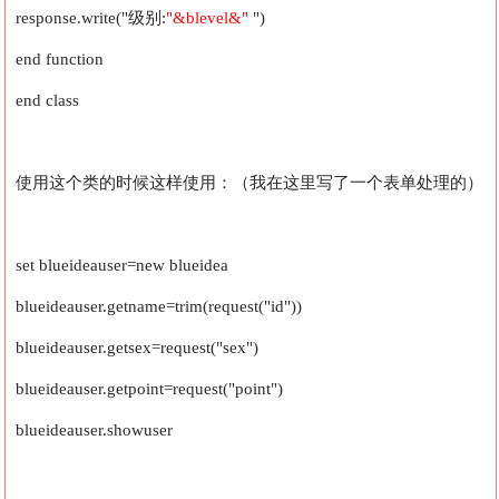
response.write("级别:
"&blevel&"
")
end function
end class
使用这个类的时候这样使用：（我在这里写了一个表单处理的）
set blueideauser=new blueidea
blueideauser.getname=trim(request("id"))
blueideauser.getsex=request("sex")
blueideauser.getpoint=request("point")
blueideauser.showuser