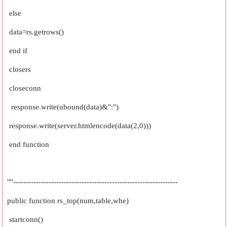
else
data=rs.getrows()
end if
closers
closeconn
response.write(ubound(data)&":")
response.write(server.htmlencode(data(2,0)))
end function
''''-----------------------------------------------------------------
public function rs_top(num,table,whe)
startconn()