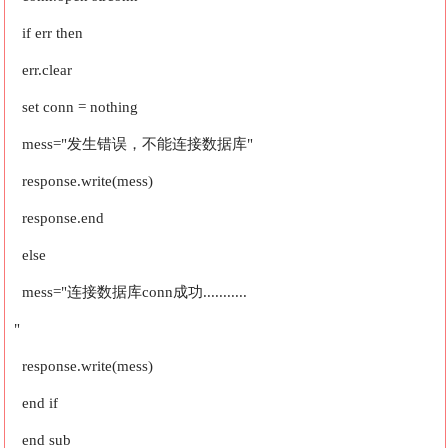
if err then
err.clear
set conn = nothing
mess="发生错误，不能连接数据库"
response.write(mess)
response.end
else
mess="连接数据库conn成功...........
"
response.write(mess)
end if
end sub