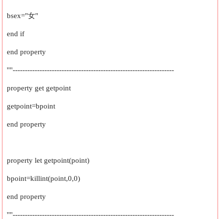
bsex="女"
end if
end property
''''------------------------------------------------------------------
property get getpoint
getpoint=bpoint
end property
property let getpoint(point)
bpoint=killint(point,0,0)
end property
''''------------------------------------------------------------------