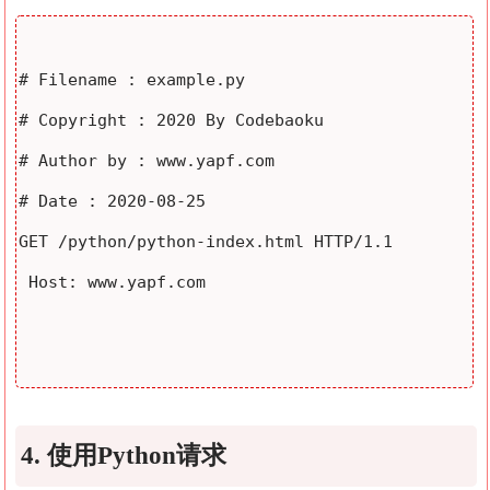
# Filename : example.py

# Copyright : 2020 By Codebaoku

# Author by : www.yapf.com

# Date : 2020-08-25

GET /python/python-index.html HTTP/1.1

 Host: www.yapf.com

4. 使用Python请求