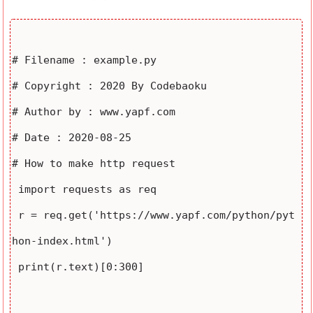
# Filename : example.py

# Copyright : 2020 By Codebaoku

# Author by : www.yapf.com

# Date : 2020-08-25

# How to make http request

 import requests as req

 r = req.get('https://www.yapf.com/python/pyt
hon-index.html')

 print(r.text)[0:300]
