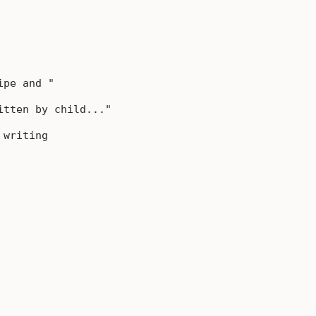
pe and "

tten by child..."

writing
