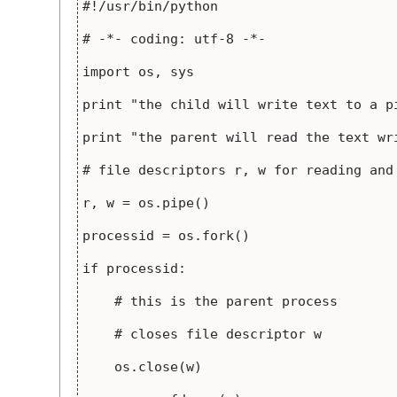
#!/usr/bin/python

# -*- coding: utf-8 -*-

import os, sys

print "the child will write text to a pi
print "the parent will read the text wri
# file descriptors r, w for reading and 
r, w = os.pipe() 

processid = os.fork()

if processid:

    # this is the parent process 

    # closes file descriptor w

    os.close(w)
