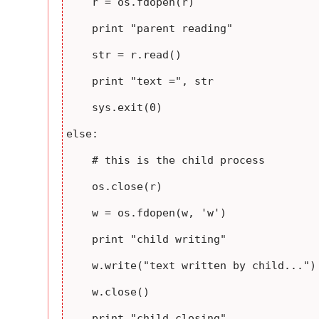
    r = os.fdopen(r)

    print "parent reading"

    str = r.read()

    print "text =", str   

    sys.exit(0)

else:

    # this is the child process

    os.close(r)

    w = os.fdopen(w, 'w')

    print "child writing"

    w.write("text written by child...")

    w.close()

    print "child closing"
