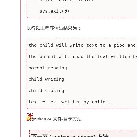
执行以上程序输出结果为：
the child will write text to a pipe and

the parent will read the text written by
parent reading

child writing

child closing

python os 文件/目录方法
下一节：python os.popen() 方法