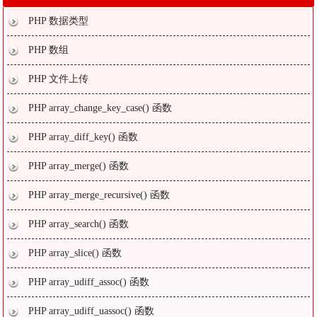
PHP 数据类型
PHP 数组
PHP 文件上传
PHP array_change_key_case() 函数
PHP array_diff_key() 函数
PHP array_merge() 函数
PHP array_merge_recursive() 函数
PHP array_search() 函数
PHP array_slice() 函数
PHP array_udiff_assoc() 函数
PHP array_udiff_uassoc() 函数