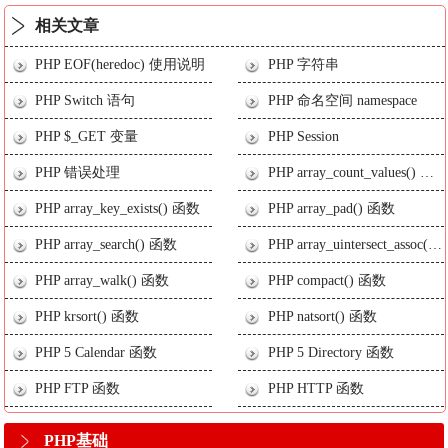
相关文章
PHP EOF(heredoc) 使用说明
PHP 字符串
PHP Switch 语句
PHP 命名空间 namespace
PHP $_GET 变量
PHP Session
PHP 错误处理
PHP array_count_values() 函数
PHP array_key_exists() 函数
PHP array_pad() 函数
PHP array_search() 函数
PHP array_uintersect_assoc() 函数
PHP array_walk() 函数
PHP compact() 函数
PHP krsort() 函数
PHP natsort() 函数
PHP 5 Calendar 函数
PHP 5 Directory 函数
PHP FTP 函数
PHP HTTP 函数
PHP基础