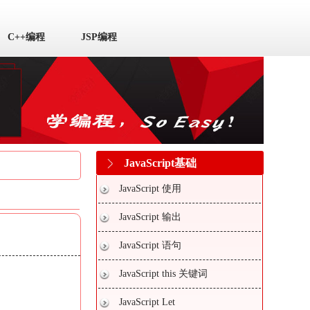
C++编程
JSP编程
JavaScript基础
JavaScript 使用
JavaScript 输出
JavaScript 语句
JavaScript this 关键词
JavaScript Let