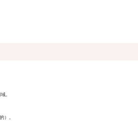
用域。
的）。