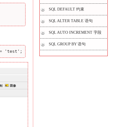
SQL DEFAULT 约束
SQL ALTER TABLE 语句
SQL AUTO INCREMENT 字段
SQL GROUP BY 语句
= 'test';