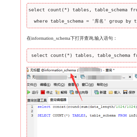
select count(*) tables, table_schema fro
  where table_schema = '库名' group by t
在information_schema下打开查询,输入语句：
 select count(*) tables, table_schema f