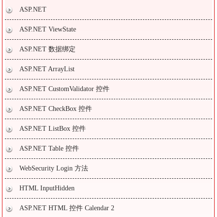
ASP.NET
ASP.NET ViewState
ASP.NET 数据绑定
ASP.NET ArrayList
ASP.NET CustomValidator 控件
ASP.NET CheckBox 控件
ASP.NET ListBox 控件
ASP.NET Table 控件
WebSecurity Login 方法
HTML InputHidden
ASP.NET HTML 控件 Calendar 2