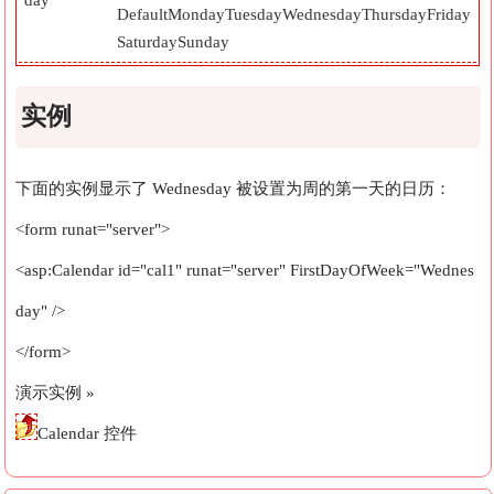
Default
Monday
Tuesday
Wednesday
Thursday
Friday
Saturday
Sunday
实例
下面的实例显示了 Wednesday 被设置为周的第一天的日历：
<form runat="server">
<asp:Calendar id="cal1" runat="server" FirstDayOfWeek="Wednes
day" />
</form>
演示实例 »
Calendar 控件