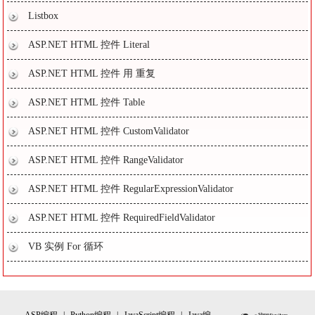
Listbox
ASP.NET HTML 控件 Literal
ASP.NET HTML 控件 用 重复
ASP.NET HTML 控件 Table
ASP.NET HTML 控件 CustomValidator
ASP.NET HTML 控件 RangeValidator
ASP.NET HTML 控件 RegularExpressionValidator
ASP.NET HTML 控件 RequiredFieldValidator
VB 实例 For 循环
ASP编程
|
Python编程
|
JavaScript编程
|
Java编