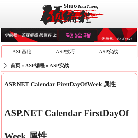
ASP基础
ASP技巧
ASP实战
首页
»
ASP编程
»
ASP实战
ASP.NET Calendar FirstDayOfWeek 属性
ASP.NET Calendar
FirstDayOf
Week
属性