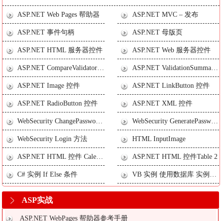
ASP.NET Web Pages 帮助器
ASP.NET MVC – 发布
ASP.NET 事件句柄
ASP.NET 母版页
ASP.NET HTML 服务器控件
ASP.NET Web 服务器控件
ASP.NET CompareValidator 控件
ASP.NET ValidationSummary 控件
ASP.NET Image 控件
ASP.NET LinkButton 控件
ASP.NET RadioButton 控件
ASP.NET XML 控件
WebSecurity ChangePassword 方法
WebSecurity GeneratePasswordResetToken 方法
WebSecurity Login 方法
HTML InputImage
ASP.NET HTML 控件 Calendar 2
ASP.NET HTML 控件Table 2
C# 实例 If Else 条件
VB 实例 使用数据库 实例解释
ASP实战
ASP.NET WebPages 帮助器参考手册