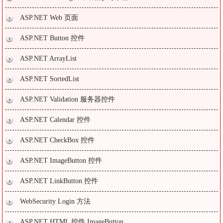
ASP.NET Web 页面
ASP.NET Button 控件
ASP.NET ArrayList
ASP.NET SortedList
ASP.NET Validation 服务器控件
ASP.NET Calendar 控件
ASP.NET CheckBox 控件
ASP.NET ImageButton 控件
ASP.NET LinkButton 控件
WebSecurity Login 方法
ASP.NET HTML 控件 ImageButton