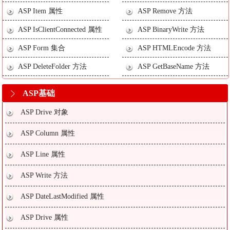
ASP Item 属性
ASP Remove 方法
ASP IsClientConnected 属性
ASP BinaryWrite 方法
ASP Form 集合
ASP HTMLEncode 方法
ASP DeleteFolder 方法
ASP GetBaseName 方法
ASP基础
ASP Drive 对象
ASP Column 属性
ASP Line 属性
ASP Write 方法
ASP DateLastModified 属性
ASP Drive 属性