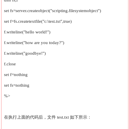
dim fs,f
set fs=server.createobject("scripting.filesystemobject")
set f=fs.createtextfile("c:\test.txt",true)
f.writeline("hello world!")
f.writeline("how are you today?")
f.writeline("goodbye!")
f.close
set f=nothing
set fs=nothing
%>
在执行上面的代码后，文件 test.txt 如下所示：