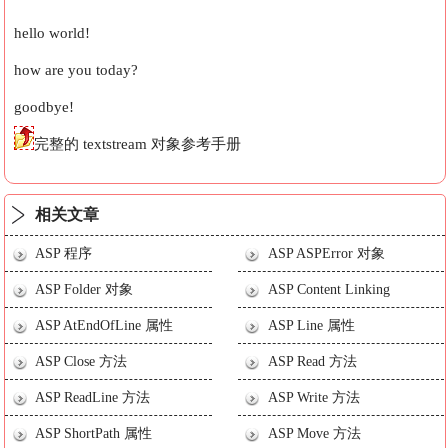
hello world!
how are you today?
goodbye!
完整的 textstream 对象参考手册
相关文章
ASP 程序
ASP ASPError 对象
ASP Folder 对象
ASP Content Linking
ASP AtEndOfLine 属性
ASP Line 属性
ASP Close 方法
ASP Read 方法
ASP ReadLine 方法
ASP Write 方法
ASP ShortPath 属性
ASP Move 方法